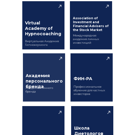
Association of
Virtual
Investment and
Financial Advisers of
Academy of
the Stock Market
Hypnocoaching
Международная
академия личных
Виртуальная Академия
инвестиций
Гипнокоучинга
Академия
ФИН-РА
персонального
бренда
Профессиональное
Академия личного
обучение для частных
бренда
инвесторов
Школа
Диетологов