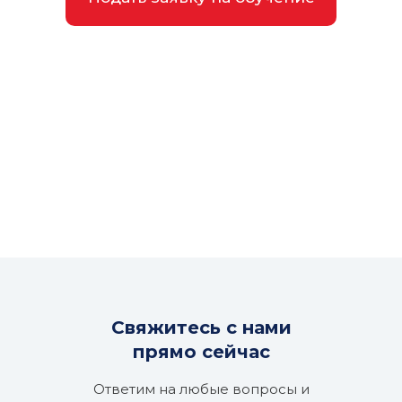
Зачисление производится в
течение всего года согласно
расписанию и регламенту, но вы
можете подать заявку заранее,
чтобы мы перезвонили вам
незадолго до момента начала
обучающей программы или курса
Свяжитесь с нами
прямо сейчас
Ответим на любые вопросы и