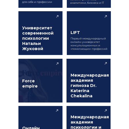
для себя и профессии
аналитики, бизнеса и IT
Университет
LIFT
современной
психологии
Первый международный
онлайн-университет
Натальи
консультационных и
Жуковой
«помогающих» профессий
Международная
академия
Force
гипноза Dr.
empire
Katerina
Chekalina
Международная
академия
психологии и
Онлайн