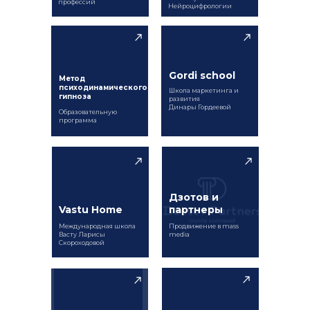
профессий
Нейроцифрологии
Gordi school
Метод
психодинамического
Школа маркетинга и
гипноза
развития
Динары Гордеевой
Образовательную
программа
Дзотов и
Vastu Home
партнеры
Международная школа
Продвижение в mass
Васту Ларисы
media
Скороходовой