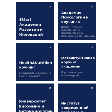
Академия
Психологии и
SMart
коучинга
Академия
Дополнительное
Развития и
образование по
переподготовке и
Инноваций
повышению квалификации.
Метаинтуитивная
коучинг
Health&Nutrition
академия
коучинг
Подготовка коучей
Международная Академия
высшего уровня.
Health - коучинга
Университет
Институт
Биохимии и
современной
Нутрициологии