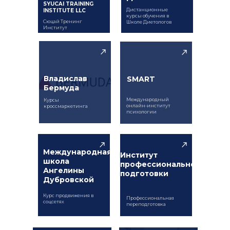
SYUCAI TRAINING
Дистанционные
INSTITUTE LLC
курсы обучения в
Сюцай Тренинг
Школе Диетологов
Институт
Владислав
SMART
Бермуда
Международный
Курсы
онлайн-институт
кроссмаркетинга
психологии
Международная
Институт
школа
профессиональной
Ангелины
подготовки
Дубровской
Курс продвижения в
Профессиональная
соцсетях
переподготовка