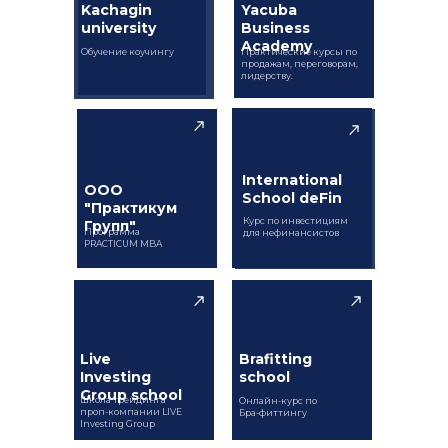
Kachagin
Yacuba
university
Business
Academy
Обучение коучингу
Практические курсы по
продажам, переговорам,
лидерству.
International
ООО
School deFin
"Практикум
Курс по инвестициям
Групп"
Программа
для нефинансистов
PRACTICUM MBA
Live
Brafitting
Investing
school
Group school
Школа трейдинга
Онлайн-курс по
проп-компании LIVE
Бра-фиттингу
Investing Group