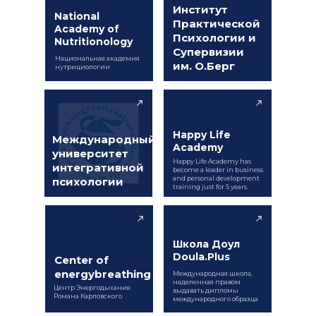
Институт
National
Практической
Academy of
Психологии и
Nutritionology
Супервизии
Национальная академия
им. О.Берг
нутрициологии
Happy Life
Международный
Academy
университет
Happy Life Academy has
интегративной
become a leader in business
and personal development
психологии
training just for 5 years.
Школа Доул
Doula.Plus
Center of
energybreathing
Международная школа,
наделенная правом
Центр Энергодыхания
выдавать дипломы
Романа Карловского
международного образца