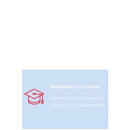
Как стать нашим
студентом?
Все очень просто. Наши требования
довольно стандартны, поэтому у вас
не возникнет сложностей с
поступлением и обучением.
Важное условие:
наличие законченного
среднего образования