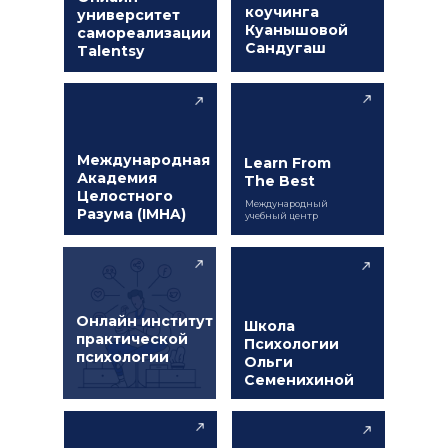
коучинга
университет
Куанышовой
самореализации
Сандугаш
Talentsy
Международная
Learn From
Академия
The Best
Целостного
Международный
Разума (IMHA)
учебный центр
Онлайн институт
Школа
практической
Психологии
психологии
Ольги
Семенихиной