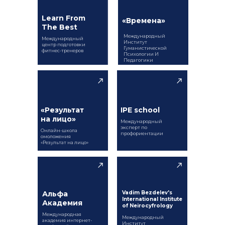
Learn From
«Времена»
The Best
Международный
Международный
Институт
центр подготовки
Гуманистической
фитнес-тренеров
Психологии И
Педагогики
«Результат
IPE school
на лицо»
Международный
эксперт по
Онлайн-школа
профориентации
омоложения
«Результат на лицо»
Альфа
Vadim Bezdelev's
International Institute
Академия
of Neirocyfrology
Международная
Международный
академия интернет-
Институт