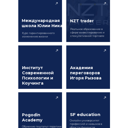
Международная
NZT trader
школа Юлии Никас
Реальное образование в
сфере инвестирования и
Курс гарантированного
спекулятивной торговле
изменения жизни
Институт
Академия
Современной
переговоров
Психологии и
Игоря Рызова
Коучинга
SF education
Pogodin
Academy
Онлайн-университет
профессий и навыков в
Обучение гештальт-терапии
области финансов,