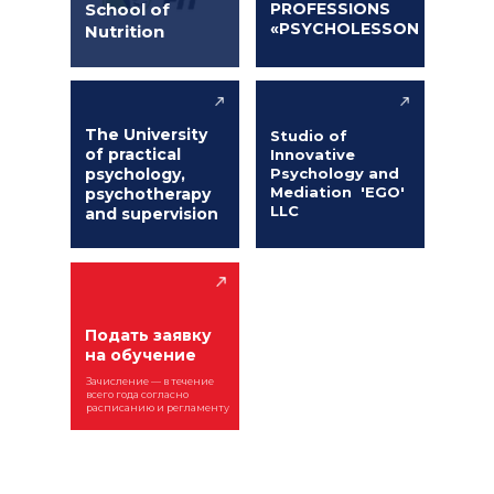
School of
PROFESSIONS
«PSYCHOLESSON
Nutrition
The University
Studio of
of practical
Innovative
psychology,
Psychology and
Mediation 'EGO'
psychotherapy
LLC
and supervision
Подать заявку
на обучение
Зачисление — в течение
всего года согласно
расписанию и регламенту